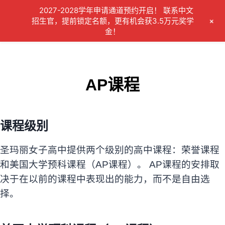
Skip
2027-2028学年申请通道预约开启！ 联系中文
to
+
招生官，提前锁定名额，更有机会获3.5万元奖学
金！
content
AP课程
课程级别
圣玛丽女子高中提供两个级别的高中课程：荣誉课程
和美国大学
预科
课程（AP课程）。 AP课程的安排取
决于在以前的课程中表现出的能力，而不是自由选
择。