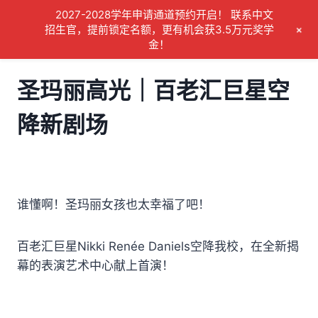
Skip
2027-2028学年申请通道预约开启！ 联系中文
to
+
招生官，提前锁定名额，更有机会获3.5万元奖学
金！
content
圣玛丽高光｜百老汇巨星空
降新剧场
谁懂啊！圣玛丽女孩也太幸福了吧！
百老汇巨星Nikki Renée Daniels空降我校，在全新揭
幕的表演艺术中心献上首演！