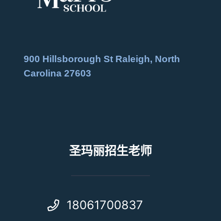
900 Hillsborough St Raleigh, North
Carolina 27603
圣玛丽招生老师
18061700837