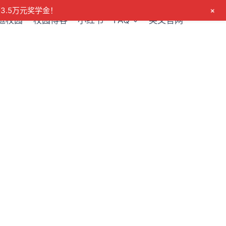
+
3.5万元奖学金！
逛校园
校园博客
小红书
FAQ
英文官网