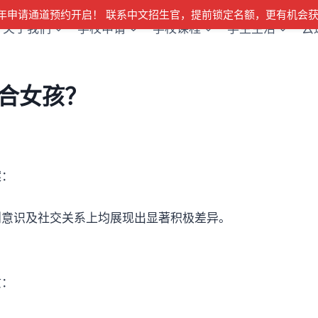
28学年申请通道预约开启！ 联系中文招生官，提前锁定名额，更有机会获
关于我们
学校申请
学校课程
学生生活
云
合女孩？
？
案：
则意识及社交关系上均展现出显著积极差异。
质：