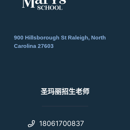
900 Hillsborough St Raleigh, North
Carolina 27603
圣玛丽招生老师
18061700837